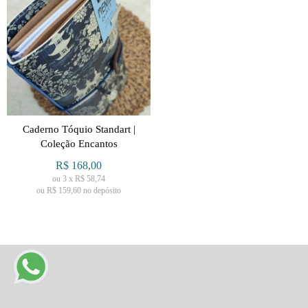
Caderno Tóquio Standart |
Coleção Encantos
R$
168,00
ou
3
x
R$
58,74
ou R$
159,60
no depósito