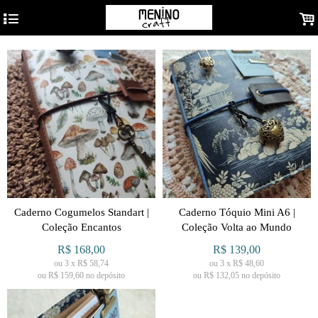
4
.
Caderno Cogumelos Standart |
Caderno Tóquio Mini A6 |
Coleção Encantos
Coleção Volta ao Mundo
R$
168,00
R$
139,00
ou
3
x
R$
58,74
ou
3
x
R$
48,60
ou R$
159,60
no depósito
ou R$
132,05
no depósito