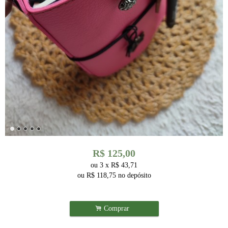
R$
125,00
ou
3
x
R$
43,71
ou R$
118,75
no depósito
.
Comprar