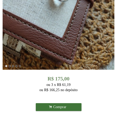
R$
175,00
ou
3
x
R$
61,19
ou R$
166,25
no depósito
.
Comprar