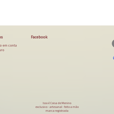
os
Facebook
to em conta
uro
Isso é Coisa de Menino
exclusivo - artesanal - feito a mão
marca registrada