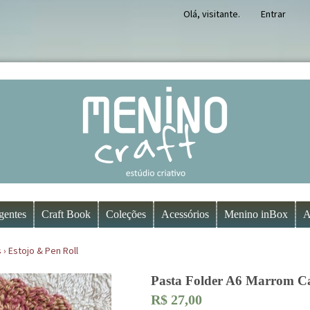
Olá, visitante.
Entrar
gentes
Craft Book
Coleções
Acessórios
Menino inBox
A
s
›
Estojo & Pen Roll
Pasta Folder A6 Marrom 
R$
27,00