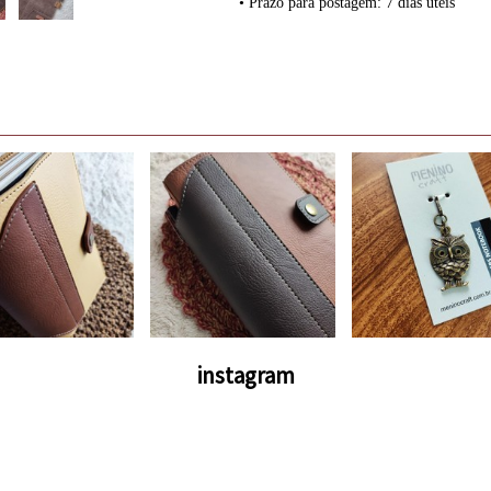
• Prazo para postagem:
7 dias úteis
instagram