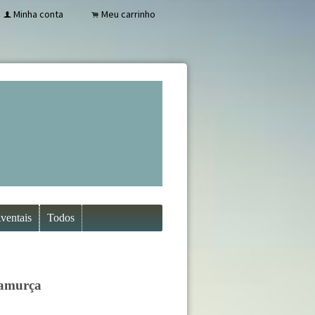
Minha conta
Meu carrinho
f
.
ventais
Todos
Camurça