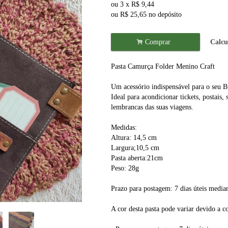
ou
3
x
R$
9,44
ou R$
25,65
no depósito
.
Comprar
Calcu
Pasta Camurça Folder Menino Craft
Um acessório indispensável para o seu Bu
Ideal para acondicionar tickets, postais, 
lembrancas das suas viagens.
Medidas:
Altura: 14,5 cm
Largura;10,5 cm
Pasta aberta:21cm
Peso: 28g
Prazo para postagem: 7 dias úteis medi
A cor desta pasta pode variar devido a c