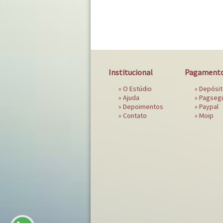
Institucional
Pagament
»
O Estúdio
» Depósi
»
Ajuda
»
Pagseg
»
Depoimentos
»
Paypal
»
Contato
»
Moip