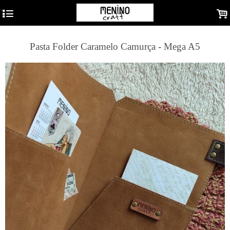
4
.
Pasta Folder Caramelo Camurça - Mega A5