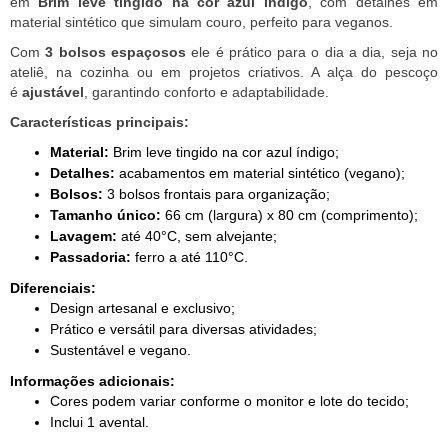
em
Brim leve tingido na cor azul índigo
, com detalhes em
material sintético que simulam couro, perfeito para veganos.
Com
3 bolsos espaçosos
ele é prático para o dia a dia, seja no
ateliê, na cozinha ou em projetos criativos. A alça do pescoço
é
ajustável
, garantindo conforto e adaptabilidade.
Características principais:
Material:
Brim leve tingido na cor azul índigo;
Detalhes:
acabamentos em material sintético (vegano);
Bolsos:
3 bolsos frontais para organização;
Tamanho único:
66 cm (largura) x 80 cm (comprimento);
Lavagem:
até 40°C, sem alvejante;
Passadoria:
ferro a até 110°C.
Diferenciais:
Design artesanal e exclusivo;
Prático e versátil para diversas atividades;
Sustentável e vegano.
Informações adicionais:
Cores podem variar conforme o monitor e lote do tecido;
Inclui 1 avental.