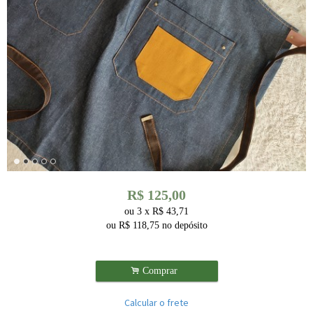
R$
125,00
ou
3
x
R$
43,71
ou R$
118,75
no depósito
.
Comprar
Calcular o frete