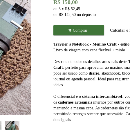
R$
150,00
ou
3
x
R$
52,45
ou R$
142,50
no depósito
.
Comprar
Calcular o 
Traveler´s Notebook - Menino Craft - estil
Livro de viagem com capa flexível + miolo
Desfrute de todos os detalhes artesanais deste
Craft
, perfeito para aproveitar ao máximo suas
pode ser usado como
diário
, sketchbook, bloco
journal ou agenda pessoal. Ideal para registra
ideias.
O diferencial é o
sistema intercambiável
: vo
os
cadernos artesanais
internos por outros com
mantendo a mesma capa. As cadernetas são fixa
permitindo recargas sempre que necessário. C
dois iguais.