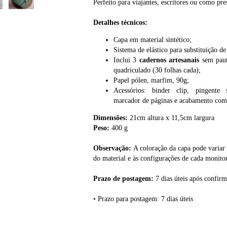
Perfeito para viajantes, escritores ou como pre
Detalhes técnicos:
Capa em material sintético;
Sistema de elástico para substituição de
Inclui 3
cadernos artesanais
sem paut
quadriculado (30 folhas cada);
Papel pólen, marfim, 90g;
Acessórios: binder clip, pingente s
marcador de páginas e acabamento com 
Dimensões:
21cm altura x 11,5cm largura
Peso:
400 g
Observação:
A coloração da capa pode variar 
do material e às configurações de cada monitor
Prazo de postagem:
7 dias úteis após confir
• Prazo para postagem:
7 dias úteis