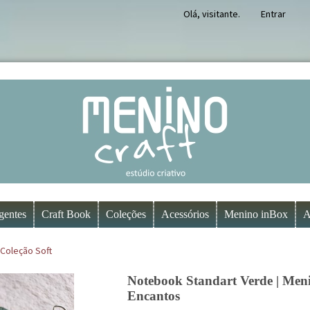
Olá, visitante.
Entrar
gentes
Craft Book
Coleções
Acessórios
Menino inBox
A
Coleção Soft
Notebook Standart Verde | Meni
Encantos