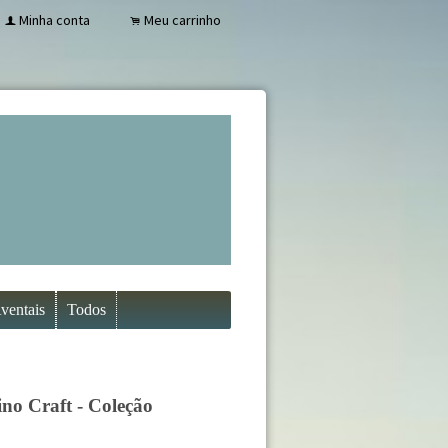
Minha conta
Meu carrinho
f
.
ventais
Todos
no Craft - Coleção