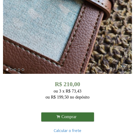
R$
210,00
ou
3
x
R$
73,43
ou R$
199,50
no depósito
.
Comprar
Calcular o frete