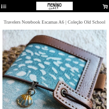
4
.
Travelers Notebook Escamas A6 | Coleção Old School