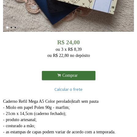
R$
24,00
ou
3
x
R$
8,39
ou R$
22,80
no depósito
.
Comprar
Calcular o frete
Caderno Refil Mega A5 Color perolado|ktaft sem pauta
- Miolo em papel Polen 90g - marfim;
- 21cm x 14,5cm (caderno fechado);
- produto artesanal;
- costurado a mão;
- as estampas de capas podem variar de acordo com a temporada.