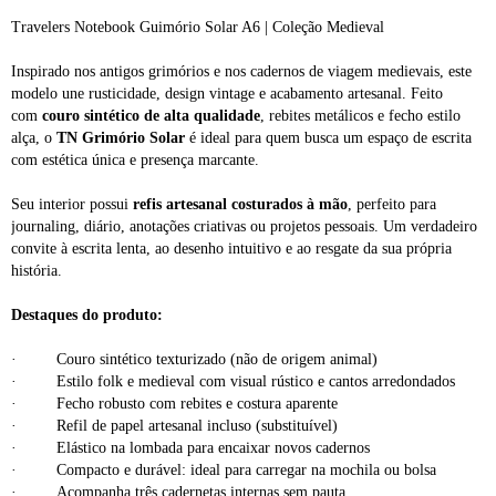
Travelers Notebook Guimório Solar A6 | Coleção Medieval
Inspirado nos antigos grimórios e nos cadernos de viagem medievais, este
modelo une rusticidade, design vintage e acabamento artesanal. Feito
com
couro sintético de alta qualidade
, rebites metálicos e fecho estilo
alça, o
TN Grimório Solar
é ideal para quem busca um espaço de escrita
com estética única e presença marcante.
Seu interior possui
refis artesanal costurados à mão
, perfeito para
journaling, diário, anotações criativas ou projetos pessoais. Um verdadeiro
convite à escrita lenta, ao desenho intuitivo e ao resgate da sua própria
história.
Destaques do produto:
· Couro sintético texturizado (não de origem animal)
· Estilo folk e medieval com visual rústico e cantos arredondados
· Fecho robusto com rebites e costura aparente
· Refil de papel artesanal incluso (substituível)
· Elástico na lombada para encaixar novos cadernos
· Compacto e durável: ideal para carregar na mochila ou bolsa
· Acompanha três cadernetas internas sem pauta